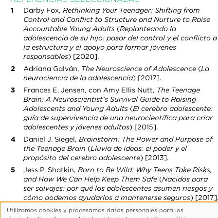
Darby Fox,
Rethinking Your Teenager: Shifting from
Control and Conflict to Structure and Nurture to Raise
Accountable Young Adults
(
Replanteando la
adolescencia de su hijo: pasar del control y el conflicto a
la estructura y el apoyo para formar jóvenes
responsables
) [2020].
Adriana Galván,
The Neuroscience of Adolescence
(
La
neurociencia de la adolescencia
) [2017].
Frances E. Jensen, con Amy Ellis Nutt,
The Teenage
Brain: A Neuroscientist’s Survival Guide to Raising
Adolescents and Young Adults
(
El cerebro adolescente:
guía de supervivencia de una neurocientífica para criar
adolescentes y jóvenes adultos
) [2015].
Daniel J. Siegel,
Brainstorm: The Power and Purpose of
the Teenage Brain
(
Lluvia de ideas: el poder y el
propósito del cerebro adolescente
) [2013].
Jess P. Shatkin,
Born to Be Wild: Why Teens Take Risks,
and How We Can Help Keep Them Safe
(
Nacidos para
ser salvajes: por qué los adolescentes asumen riesgos y
cómo podemos ayudarlos a mantenerse seguros
) [2017]
Utilizamos cookies y procesamos datos personales para los
Uso