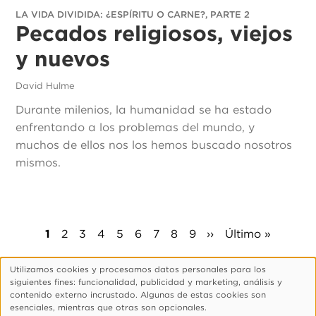
LA VIDA DIVIDIDA: ¿ESPÍRITU O CARNE?, PARTE 2
Pecados religiosos, viejos
y nuevos
David Hulme
Durante milenios, la humanidad se ha estado
enfrentando a los problemas del mundo, y
muchos de ellos nos los hemos buscado nosotros
mismos.
Paginación
Página
1
Página
2
Página
3
Página
4
Página
5
Página
6
Página
7
Página
8
Página
9
Siguiente
››
Última
Último »
actual
página
página
Utilizamos cookies y procesamos datos personales para los
Uso
siguientes fines: funcionalidad, publicidad y marketing, análisis y
de
Footer
¿Quiénes Somos?
Aviso De Privacidad
contenido externo incrustado. Algunas de estas cookies son
esenciales, mientras que otras son opcionales.
datos
Configurar Cookies