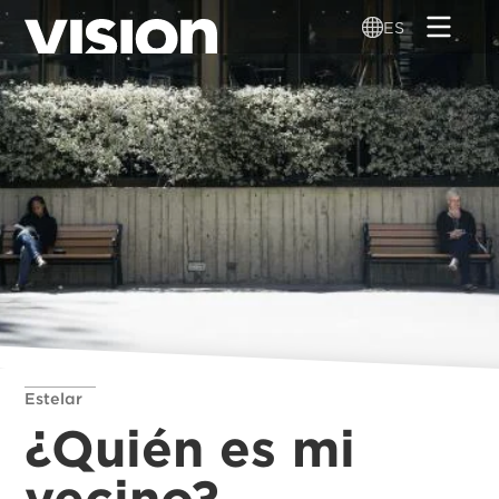
Pasar
ES
al
contenido
principal
Estelar
¿Quién es mi
vecino?