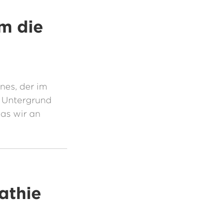
em die
nes, der im
n Untergrund
was wir an
athie