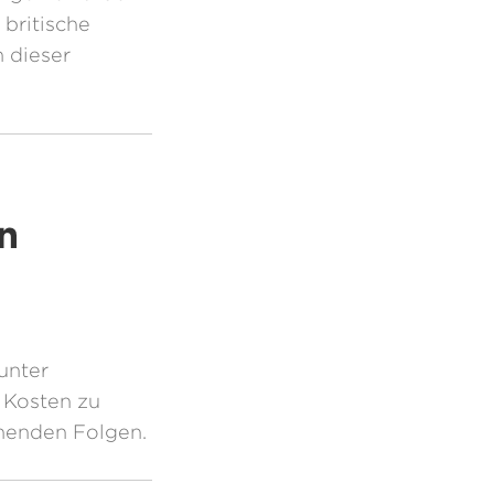
 britische
 dieser
en
unter
e Kosten zu
chenden Folgen.