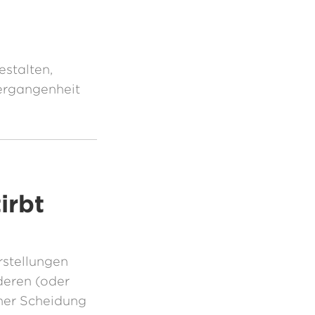
estalten,
ergangenheit
irbt
rstellungen
deren (oder
iner Scheidung