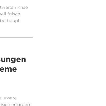
tweiten Krise
eil falsch
überhaupt
sungen
leme
s unsere
ngen erfordern.