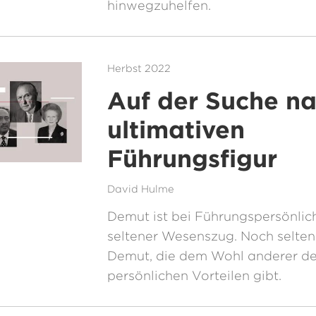
hinwegzuhelfen.
Herbst 2022
Auf der Suche na
ultimativen
Führungsfigur
David Hulme
Demut ist bei Führungspersönlich
seltener Wesenszug. Noch seltene
Demut, die dem Wohl anderer de
persönlichen Vorteilen gibt.