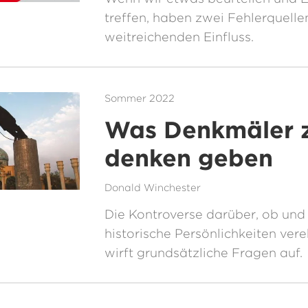
treffen, haben zwei Fehlerquelle
weitreichenden Einfluss.
Sommer 2022
Was Denkmäler 
denken geben
Donald Winchester
Die Kontroverse darüber, ob un
historische Persönlichkeiten vereh
wirft grundsätzliche Fragen auf.