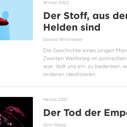
Winter 2022
Der Stoff, aus d
Helden sind
Donald Winchester
Die Geschichte eines jungen Man
Zweiten Weltkrieg im polnische
war, lädt uns ein, zu bedenken, 
anderen idealisieren.
Herbst 2021
Der Tod der Emp
Gina Stepp