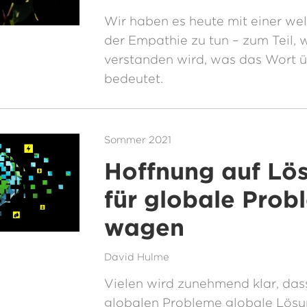
Wir haben es heute mit einer wel
der Empathie zu tun – zum Teil, w
verstanden wird, was das Wort 
bedeutet.
Sommer 2021
Hoffnung auf Lö
für globale Prob
wagen
David Hulme
Vielen wird zunehmend klar, das
globalen Probleme globale Lösu