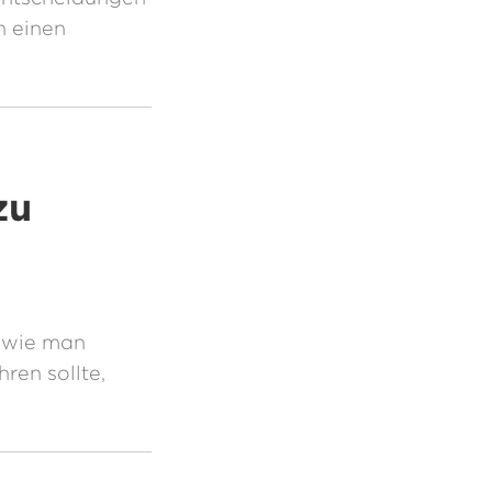
n einen
zu
d wie man
ren sollte,