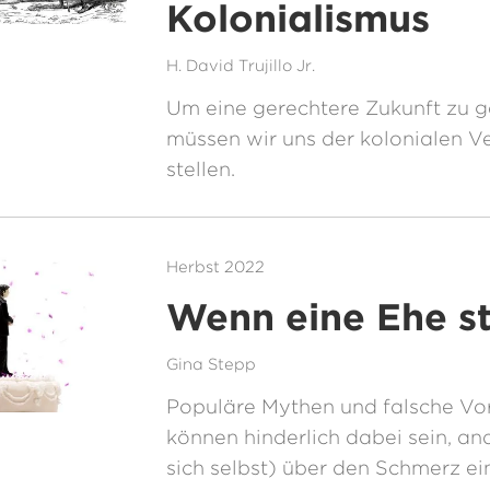
Kolonialismus
H. David Trujillo Jr.
Um eine gerechtere Zukunft zu g
müssen wir uns der kolonialen V
stellen.
Herbst 2022
Wenn eine Ehe st
Gina Stepp
Populäre Mythen und falsche Vo
können hinderlich dabei sein, an
sich selbst) über den Schmerz e