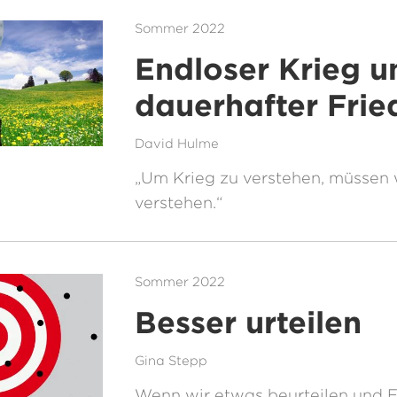
Sommer 2022
Endloser Krieg u
dauerhafter Frie
David Hulme
„Um Krieg zu verstehen, müssen w
verstehen.“
Sommer 2022
Besser urteilen
Gina Stepp
Wenn wir etwas beurteilen und 