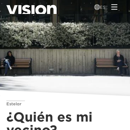
Pasar
ES
al
contenido
principal
Estelar
¿Quién es mi
vecino?